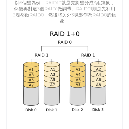
以6個盤為例，RAID10就是先將盤分成3組鏡象，
然後再對這3個RAID1做調帶。RAID01則是先利用
3塊盤做RAID0，然後將另外3塊盤作為RAID0的鏡
象。